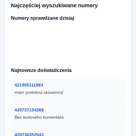
Najczęściej wyszukiwane numery
Numery sprawdzane dzisiaj
420362856333
9492219825
420773740839
420774252820
420775387672
420605466617
420732287819
420604903438
420774902820
420733441089
420608608205
420776554600
421950837654
420607557783
Najnowsze doświadczenia
421905111083
mám podobnú skúsenosť
420737134268
Bez textového komentáře.
420736352043