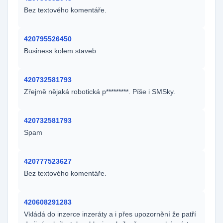
Bez textového komentáře.
420795526450
Business kolem staveb
420732581793
Zřejmě nějaká robotická p*********. Píše i SMSky.
420732581793
Spam
420777523627
Bez textového komentáře.
420608291283
Vkládá do inzerce inzeráty a i přes upozornění že patří