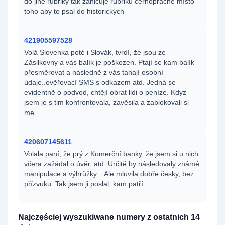
do jiné rubriky tak zahlcuje rubriku černopraché místo
toho aby to psal do historických
421905597528
Volá Slovenka poté i Slovák, tvrdí, že jsou ze
Zásilkovny a vás balík je poškozen. Ptají se kam balík
přesměrovat a následně z vás tahají osobní
údaje..ověřovací SMS s odkazem atd. Jedná se
evidentně o podvod, chtějí obrat lidi o peníze. Kdyz
jsem je s tim konfrontovala, zavěsila a zablokovali si
me.
420607145611
Volala paní, že prý z Komerční banky, že jsem si u nich
včera zažádal o úvěr, atd. Určitě by následovaly známé
manipulace a výhrůžky... Ale mluvila dobře česky, bez
přízvuku. Tak jsem ji poslal, kam patří...
Najczęściej wyszukiwane numery z ostatnich 14