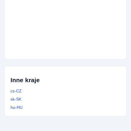
420774939977
16x
420775531357
15x
420733391841
15x
420558279737
15x
420910922353
14x
420227200813
14x
420705670600
14x
420775004246
13x
420221343205
13x
420778791288
13x
420795485393
13x
420799903814
13x
420251713665
12x
420221343827
12x
420776469890
12x
420226217037
12x
Inne kraje
cs-CZ
sk-SK
hu-HU