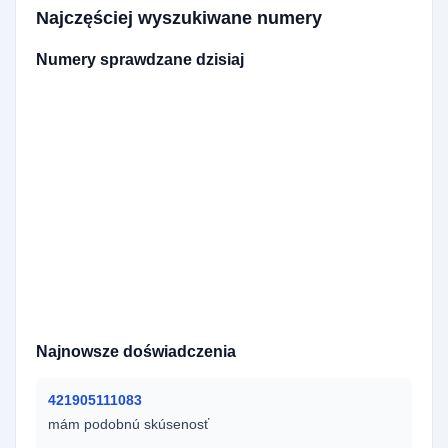
Najczęściej wyszukiwane numery
Numery sprawdzane dzisiaj
421940330229
420723290212
420601060300
420773733050
420777902712
420725175327
421950705504
420776292005
420608529763
420732138329
420771255430
420533617516
0420212200193
420530335051
420737464399
420737630742
420603196937
420606598247
420724230125
421901765839
420777948863
420731351710
420777633813
420604333927
420731214301
420733448551
420774146732
420792222932
420731063658
420733801741
Najnowsze doświadczenia
421905111083
mám podobnú skúsenosť