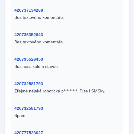
420737134268
Bez textového komentáře.
420736352043
Bez textového komentáře.
420795526450
Business kolem staveb
420732581793
Zřejmě nějaká robotická p*********. Píše i SMSky.
420732581793
Spam
420777523627