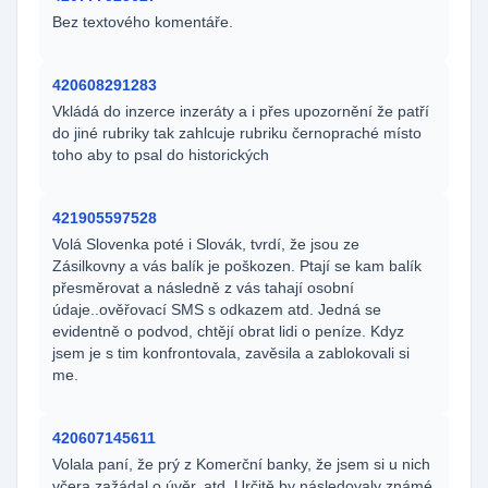
Bez textového komentáře.
420608291283
Vkládá do inzerce inzeráty a i přes upozornění že patří
do jiné rubriky tak zahlcuje rubriku černopraché místo
toho aby to psal do historických
421905597528
Volá Slovenka poté i Slovák, tvrdí, že jsou ze
Zásilkovny a vás balík je poškozen. Ptají se kam balík
přesměrovat a následně z vás tahají osobní
údaje..ověřovací SMS s odkazem atd. Jedná se
evidentně o podvod, chtějí obrat lidi o peníze. Kdyz
jsem je s tim konfrontovala, zavěsila a zablokovali si
me.
420607145611
Volala paní, že prý z Komerční banky, že jsem si u nich
včera zažádal o úvěr, atd. Určitě by následovaly známé