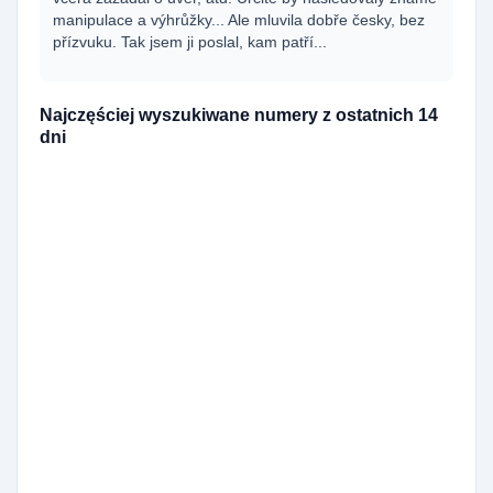
manipulace a výhrůžky... Ale mluvila dobře česky, bez
přízvuku. Tak jsem ji poslal, kam patří...
Najczęściej wyszukiwane numery z ostatnich 14
dni
420727361898
195x
420729989612
164x
420790367790
143x
420790367791
138x
420729880957
111x
420729860142
98x
420727365445
82x
420251713666
69x
420608714549
67x
420530503730
60x
420771126354
50x
420731846295
38x
420251713664
33x
420910925577
31x
420251713661
30x
420555440043
26x
420778544286
26x
420738034120
26x
420910922353
22x
420910928551
21x
420226217062
20x
420770156061
19x
420770187611
19x
420226202712
19x